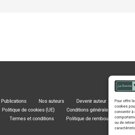
Publications
Nos auteurs
Devenir auteur
Contact
Pour offrir 
cookies pour
Politique de cookies (UE)
Conditions générales de ventes
consentir à 
comportement
Termes et conditions
Politique de remboursement
ou de retire
caractéristi