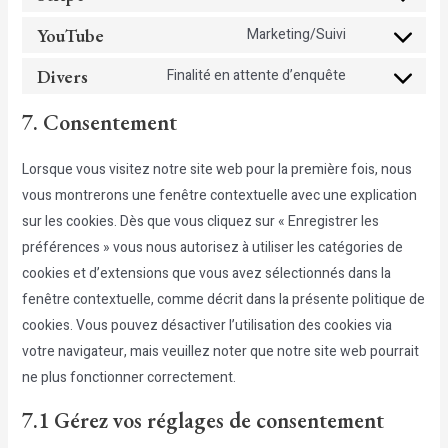
woocommerc
Consent
service
to
YouTube
Marketing/Suivi
wordpress
Consent
service
to
Divers
Finalité en attente d’enquête
stripe
Consent
service
to
7. Consentement
youtube
service
divers
Lorsque vous visitez notre site web pour la première fois, nous
vous montrerons une fenêtre contextuelle avec une explication
sur les cookies. Dès que vous cliquez sur « Enregistrer les
préférences » vous nous autorisez à utiliser les catégories de
cookies et d’extensions que vous avez sélectionnés dans la
fenêtre contextuelle, comme décrit dans la présente politique de
cookies. Vous pouvez désactiver l’utilisation des cookies via
votre navigateur, mais veuillez noter que notre site web pourrait
ne plus fonctionner correctement.
7.1 Gérez vos réglages de consentement