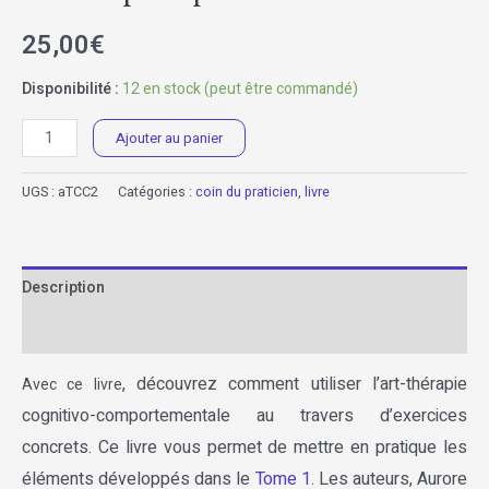
25,00
€
Disponibilité :
12 en stock (peut être commandé)
quantité
Ajouter au panier
de
L'art-
UGS :
aTCC2
Catégories :
coin du praticien
,
livre
thérapie
cognitive
:
Description
Tome
2,
Informations complémentaires
mise
, découvrez comment utiliser l’art-thérapie
Avec ce livre
en
cognitivo-comportementale au travers d’exercices
pratique
concrets. Ce livre vous permet de mettre en pratique les
éléments développés dans le
Tome 1
. Les auteurs, Aurore