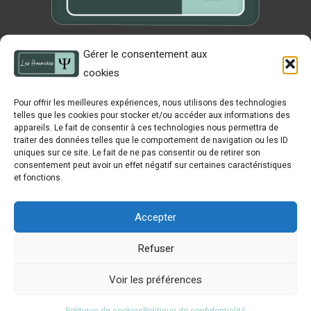
Gérer le consentement aux
Publications
cookies
Nos auteurs
Devenir auteur
Pour offrir les meilleures expériences, nous utilisons des technologies
Contact
telles que les cookies pour stocker et/ou accéder aux informations des
appareils. Le fait de consentir à ces technologies nous permettra de
Politique de cookies (UE)
traiter des données telles que le comportement de navigation ou les ID
Conditions générales de ventes
uniques sur ce site. Le fait de ne pas consentir ou de retirer son
consentement peut avoir un effet négatif sur certaines caractéristiques
Termes et conditions
et fonctions.
Politique de remboursement
Accepter
Refuser
Voir les préférences
Copyright © 2026 Les Avancées Psy