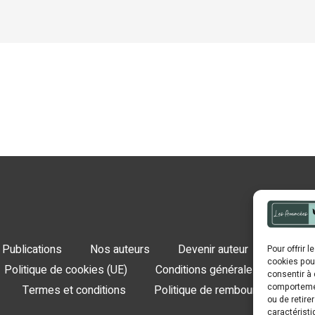
Publications
Nos auteurs
Devenir auteur
Contact
Pour offrir 
cookies pour
Politique de cookies (UE)
Conditions générales de ventes
consentir à 
comportement
Termes et conditions
Politique de remboursement
ou de retire
caractéristi