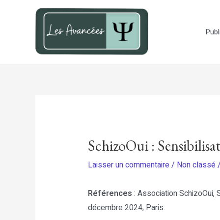
Aller
au
Publ
contenu
SchizoOui : Sensibilisa
Laisser un commentaire
/
Non classé
/
Références
: Association SchizoOui,
décembre 2024, Paris.