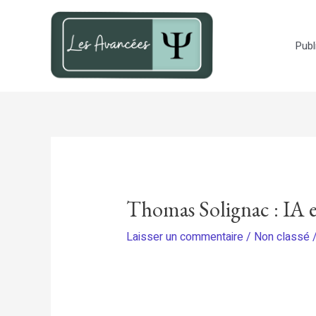
Aller
au
Publ
contenu
Thomas Solignac : IA e
Laisser un commentaire
/
Non classé
/